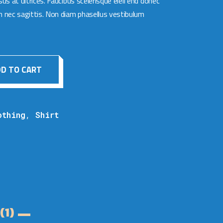
sus at ultrices. Faucibus scelerisque eleifend donec
n nec sagittis. Non diam phasellus vestibulum
ity
D TO CART
othing
,
Shirt
(1)