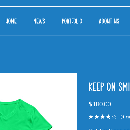
HOME
NEWS
PORTFOLIO
ABOUT US
KEEP ON SMI
$
180.00
(
1
cu