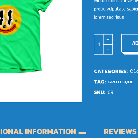
Morbi blandit cursus ri
pretiu vulputate sapie
lorem sed risus
Keep on smilin' quant
AD
CATEGORIES:
Cl
TAG:
GROTESQUE
SKU:
09
IONAL INFORMATION
REVIEWS 