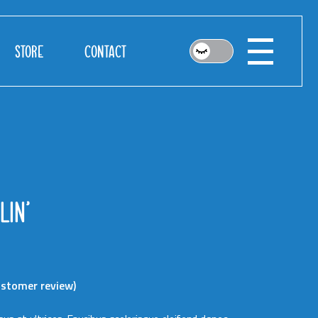
STORE
CONTACT
LIN’
stomer review)